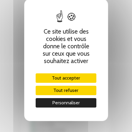
Ce site utilise des
cookies et vous
donne le contrôle
sur ceux que vous
souhaitez activer
Tout accepter
Tout refuser
Personnaliser