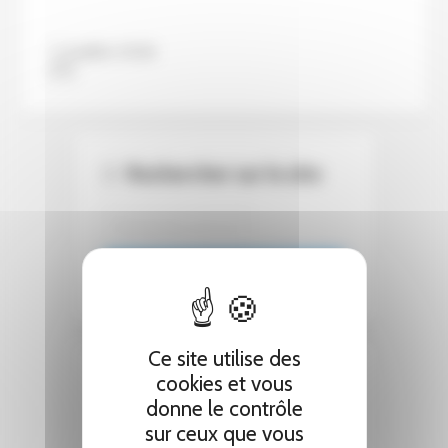
4 juillet 2026
Jean-Philippe Behr
Rechercher sur le site
VALIDER
Ce site utilise des
cookies et vous
Nos partenaires
donne le contrôle
sur ceux que vous