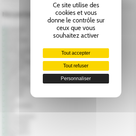
Ce site utilise des
cookies et vous
Nos partenaires
donne le contrôle sur
ceux que vous
souhaitez activer
Tout accepter
Tout refuser
Personnaliser