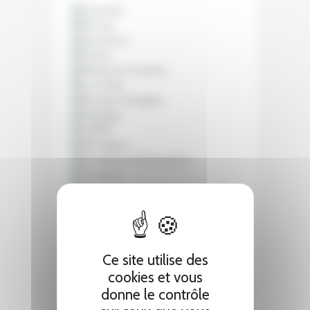
Ce site utilise des
cookies et vous
donne le contrôle