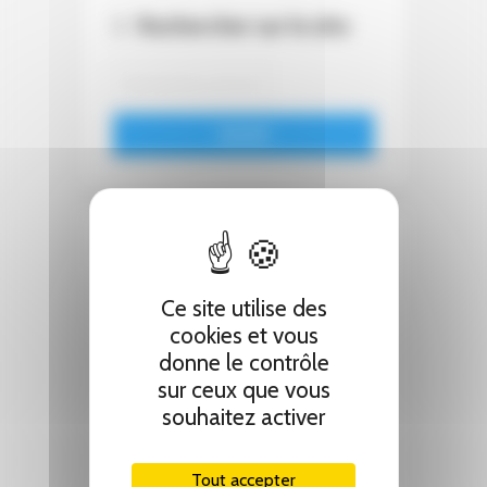
Rechercher sur le site
VALIDER
Nos partenaires
Ce site utilise des
cookies et vous
donne le contrôle
sur ceux que vous
souhaitez activer
Tout accepter