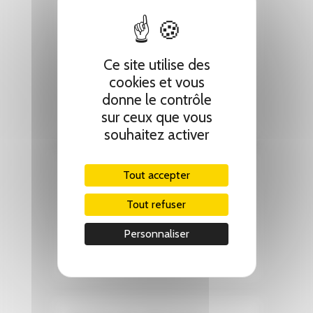
Ce site utilise des
cookies et vous
donne le contrôle
sur ceux que vous
souhaitez activer
Tout accepter
Demande d’adhésion à la
CCFI
Tout refuser
Personnaliser
S'INSCRIRE