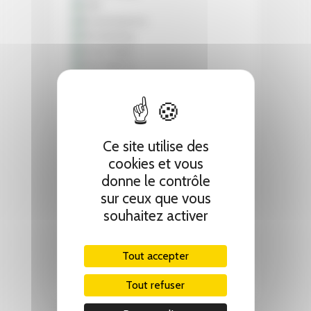
Ce site utilise des
cookies et vous
donne le contrôle
sur ceux que vous
souhaitez activer
Tout accepter
Tout refuser