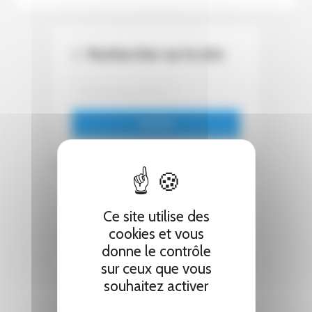
Rechercher sur le site
VALIDER
Nos partenaires
Ce site utilise des
cookies et vous
donne le contrôle
sur ceux que vous
souhaitez activer