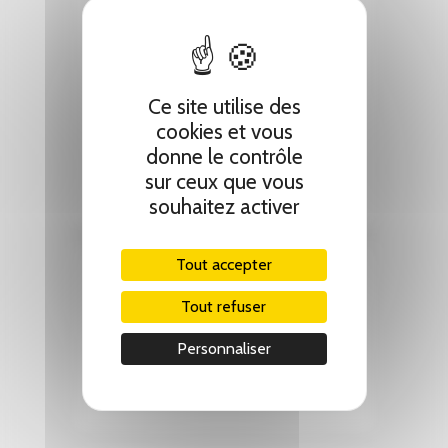
Ce site utilise des
cookies et vous
donne le contrôle
sur ceux que vous
souhaitez activer
Tout accepter
Demande d’adhésion à la
Tout refuser
CCFI
Personnaliser
S'INSCRIRE