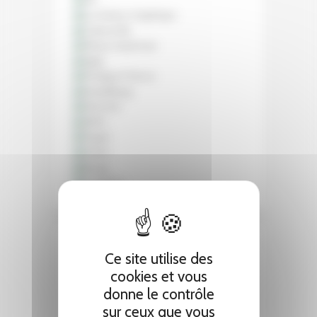
Demande d’adhésion à la
Ce site utilise des
CCFI
cookies et vous
donne le contrôle
sur ceux que vous
S'INSCRIRE