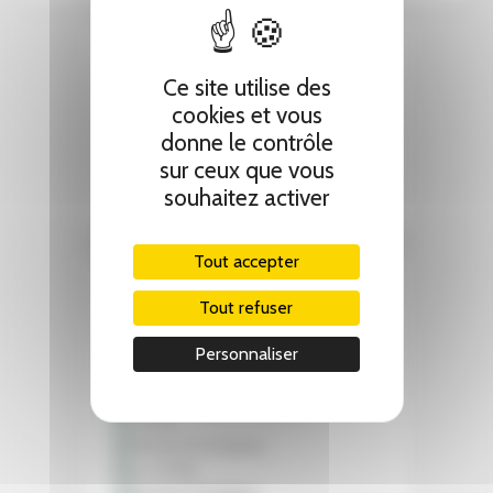
Rechercher sur le site
Ce site utilise des
cookies et vous
donne le contrôle
sur ceux que vous
VALIDER
souhaitez activer
Tout accepter
Nos partenaires
Tout refuser
Personnaliser