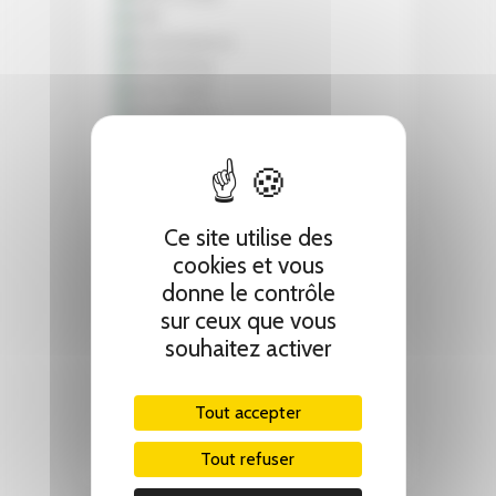
Ce site utilise des
cookies et vous
donne le contrôle
sur ceux que vous
souhaitez activer
Tout accepter
Tout refuser