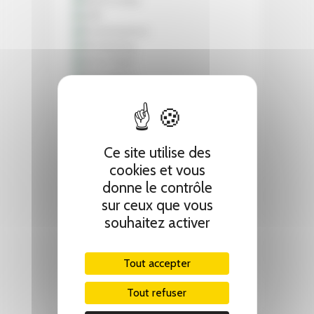
Ce site utilise des
cookies et vous
donne le contrôle
sur ceux que vous
souhaitez activer
Tout accepter
Tout refuser