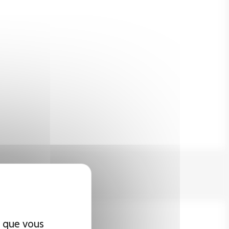
x que vous