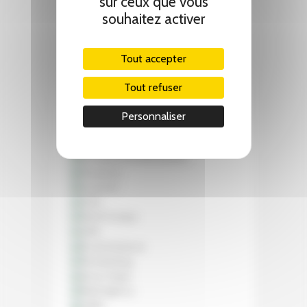
sur ceux que vous
souhaitez activer
Tout accepter
Tout refuser
Personnaliser