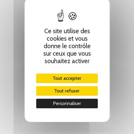
Ce site utilise des
cookies et vous
donne le contrôle
sur ceux que vous
souhaitez activer
Tout accepter
Demande d’adhésion à la
Tout refuser
CCFI
Personnaliser
S'INSCRIRE