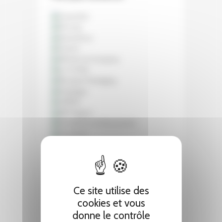
Ce site utilise des
cookies et vous
donne le contrôle