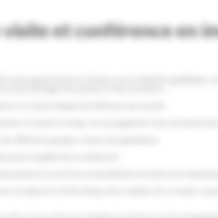
visite et conférence en i
MI, le plus grand musée en Europe sur les Industries graphiques, 
es pour partager leur passion et leurs émotions…
ce, et à toute l’équipe de l’AMI pour leur accueil.
 partent et arrivent à temps, et un programme tenu à la minute pr
aux différents groupes, et pour leur gentillesse.
e pour la qualité de la conférence.
i de présenter la vie et les extraordinaires inventions de Gutenb
 avoir convaincu M. & Mme Maury de la création de ce musée, et 
ion. Nous avons ainsi tous contribué à renforcer un lien intergéné