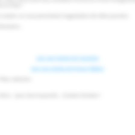
t le futur !
n soutien, en nous permettant l’organisation de telles journées.
’émotions….
Lien vers l’article de Caractère
Lien vers l’article de Presse-Édition
-Marc Lebreton :
h la…” pour clore la journée… L’instant émotion !