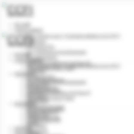
Panneau de gestion des cookies
Accueil
L’Association
Qui sommes nous ? Comment adhérer à la CCFI ?
Le Bureau
Le Cadrat d’Or
Les conférences & événements
Accueil
Nos partenaires
L’Association
Industries Graphiques du Futur ©
Qui sommes nous ? Comment adhérer à la CCFI ?
Tourisme de savoir-faire
Le Bureau
Actualités
Le Cadrat d’Or
Vie de l’association
Les conférences & événements
Cadrat d’Or
Nos partenaires
Conférences CCFI
Industries Graphiques du Futur ©
Info filière
Tourisme de savoir-faire
Numérique
Actualités
Imprimerie du Futur
Vie de l’association
Revue de presse
Cadrat d’Or
Petites annonces
Conférences CCFI
Divers
Info filière
Archives
Numérique
Réservation