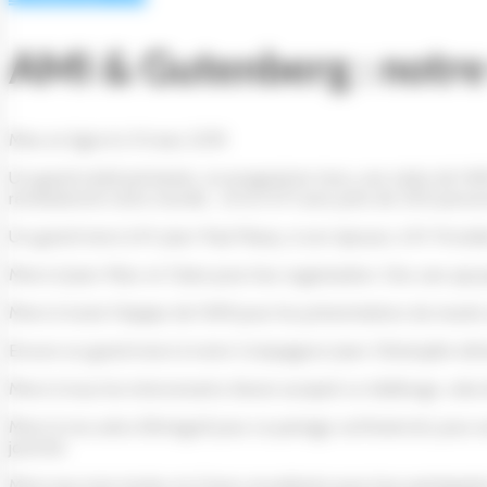
AMI & Gutenberg : notre 
Mise en ligne le 31 mars 2019
Un grand soleil printanier, un programme tenu, une visite de l’A
révolutionné notre monde… et la CCFI avec près de 200 personn
Un grand merci à M. Jean-Paul Maury, à son épouse, à M. Providen
Merci à Jean-Marc et Claire pour leur organisation. Des cars qui
Merci à toute l’équipe de l’AMI pour les présentations du musée 
Encore un grand merci à notre Compagnon Jean-Christophe Iafrat
Merci à tous les intervenants d’avoir accepté ce challenge, celu
Merci à nos amis d’Artegraf pour ce partage confraternel, pour
journée.
Merci aux trois écoles et à leurs encadrants pour leur participat