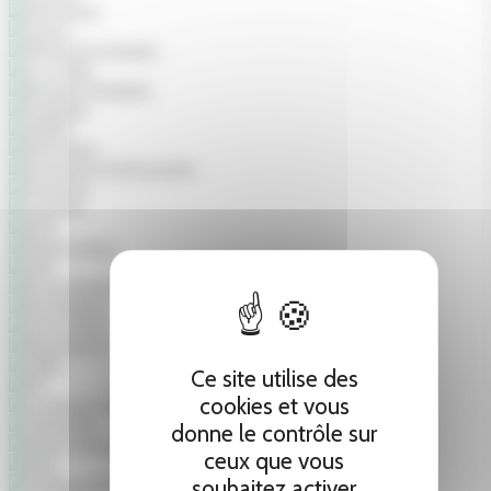
Ce site utilise des
cookies et vous
donne le contrôle sur
ceux que vous
souhaitez activer