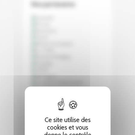
Nos partenaires
Ce site utilise des
cookies et vous
donne le contrôle