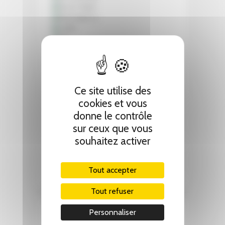
Ce site utilise des
cookies et vous
donne le contrôle
sur ceux que vous
souhaitez activer
Tout accepter
Tout refuser
Personnaliser
Demande d’adhésion à la