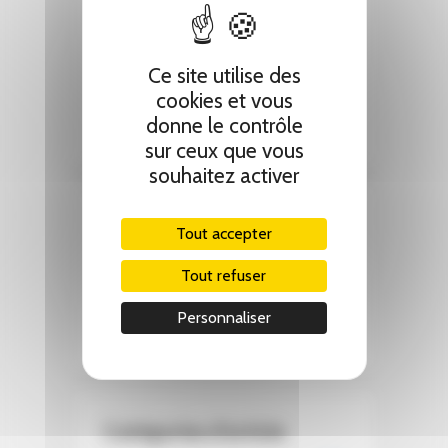
Ce site utilise des
cookies et vous
donne le contrôle
sur ceux que vous
souhaitez activer
Demande d’adhésion à la
Tout accepter
CCFI
Tout refuser
S'INSCRIRE
Personnaliser
Catégories d’article