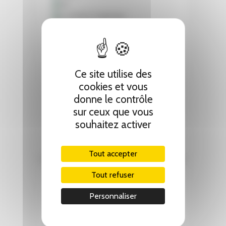
Ce site utilise des
cookies et vous
donne le contrôle
sur ceux que vous
souhaitez activer
Tout accepter
Tout refuser
Demande d’adhésion à la
Personnaliser
CCFI