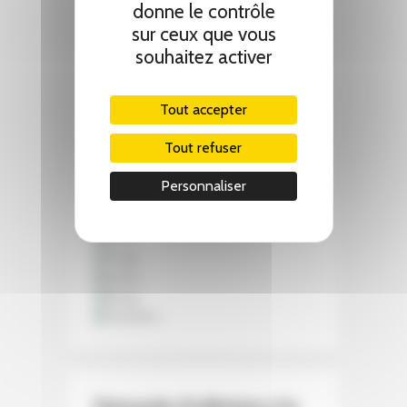
donne le contrôle
sur ceux que vous
souhaitez activer
Tout accepter
Tout refuser
Personnaliser
Demande d’adhésion à la