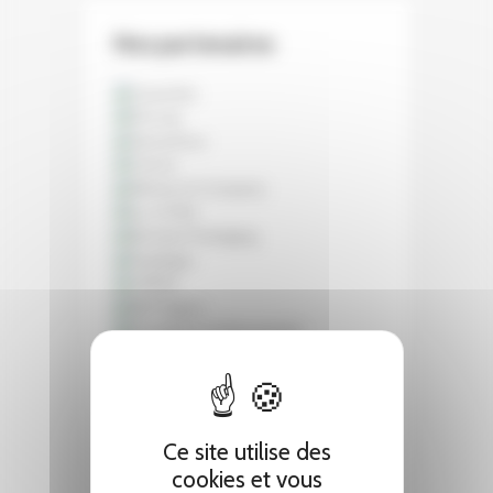
Nos partenaires
Ce site utilise des
cookies et vous