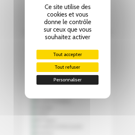
Ce site utilise des
cookies et vous
VALIDER
donne le contrôle
sur ceux que vous
souhaitez activer
Nos partenaires
Tout accepter
Tout refuser
Personnaliser