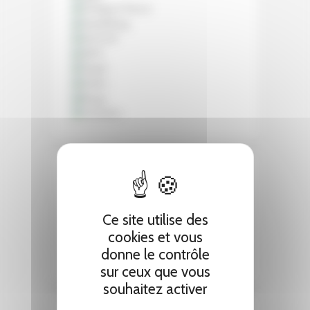
Demande d’adhésion à la
CCFI
Ce site utilise des
cookies et vous
S'INSCRIRE
donne le contrôle
sur ceux que vous
souhaitez activer