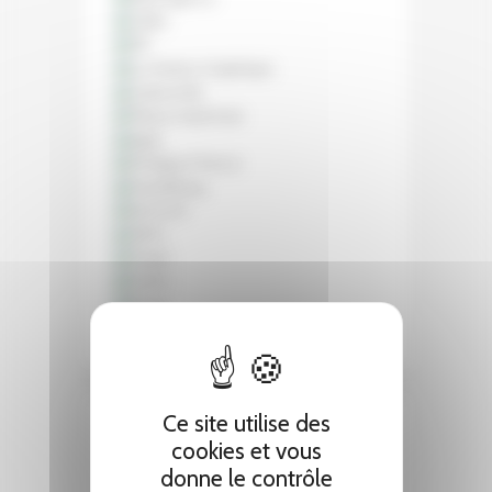
Ce site utilise des
Demande d’adhésion à la
cookies et vous
CCFI
donne le contrôle