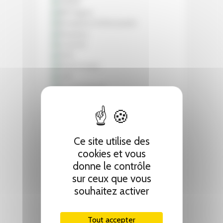
Ce site utilise des
cookies et vous
donne le contrôle
sur ceux que vous
souhaitez activer
Tout accepter