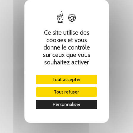
Ce site utilise des
cookies et vous
donne le contrôle
sur ceux que vous
souhaitez activer
Tout accepter
Demande d’adhésion à la
Tout refuser
CCFI
Personnaliser
S'INSCRIRE