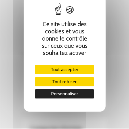
Ce site utilise des
cookies et vous
donne le contrôle
sur ceux que vous
souhaitez activer
Demande d’adhésion à la
Tout accepter
CCFI
Tout refuser
Personnaliser
S'INSCRIRE
Catégories d’article