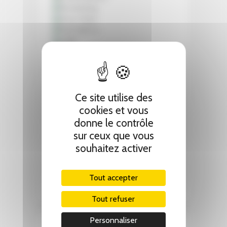
Ce site utilise des
cookies et vous
donne le contrôle
sur ceux que vous
souhaitez activer
Tout accepter
Tout refuser
Personnaliser