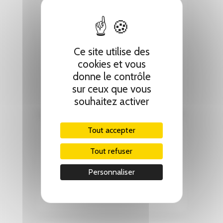
Ce site utilise des
cookies et vous
donne le contrôle
sur ceux que vous
souhaitez activer
Tout accepter
Demande d’adhésion à la
Tout refuser
CCFI
Personnaliser
S'INSCRIRE