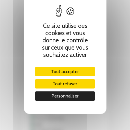
Ce site utilise des
cookies et vous
donne le contrôle
sur ceux que vous
souhaitez activer
Tout accepter
Tout refuser
Personnaliser