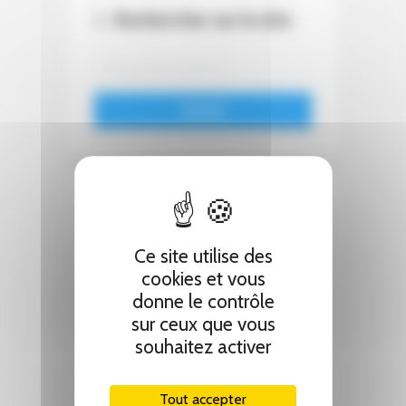
Rechercher sur le site
VALIDER
Nos partenaires
Ce site utilise des
cookies et vous
donne le contrôle
sur ceux que vous
souhaitez activer
Tout accepter