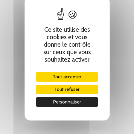
Ce site utilise des
cookies et vous
donne le contrôle
sur ceux que vous
souhaitez activer
Tout accepter
Demande d’adhésion à la
CCFI
Tout refuser
Personnaliser
S'INSCRIRE