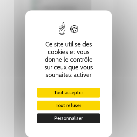
Ce site utilise des
cookies et vous
donne le contrôle
sur ceux que vous
souhaitez activer
Tout accepter
Tout refuser
Demande d’adhésion à la
Personnaliser
CCFI
S'INSCRIRE