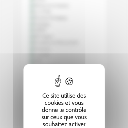
Ce site utilise des
cookies et vous
donne le contrôle
sur ceux que vous
souhaitez activer