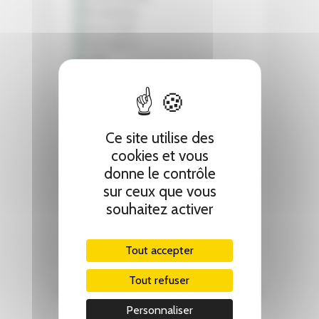
Ce site utilise des
cookies et vous
donne le contrôle
sur ceux que vous
souhaitez activer
Tout accepter
Tout refuser
Personnaliser