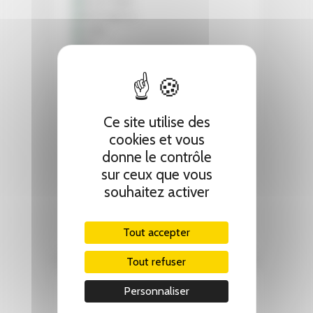
Ce site utilise des
cookies et vous
donne le contrôle
sur ceux que vous
souhaitez activer
Tout accepter
Tout refuser
Personnaliser
Demande d’adhésion à la