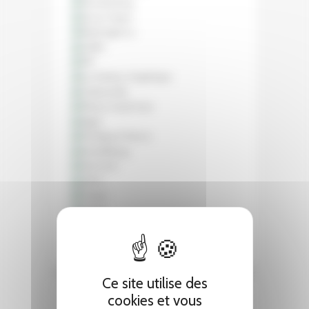
Ce site utilise des
cookies et vous
Demande d’adhésion à la