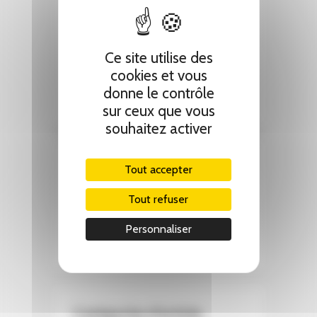
Ce site utilise des
cookies et vous
donne le contrôle
sur ceux que vous
souhaitez activer
Demande d’adhésion à la
Tout accepter
CCFI
Tout refuser
S'INSCRIRE
Personnaliser
Catégories d’article