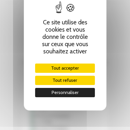
Rechercher sur le site
Ce site utilise des
cookies et vous
donne le contrôle
sur ceux que vous
VALIDER
souhaitez activer
Tout accepter
Nos partenaires
Tout refuser
Personnaliser