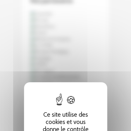
Nos partenaires
Ce site utilise des
cookies et vous
donne le contrôle