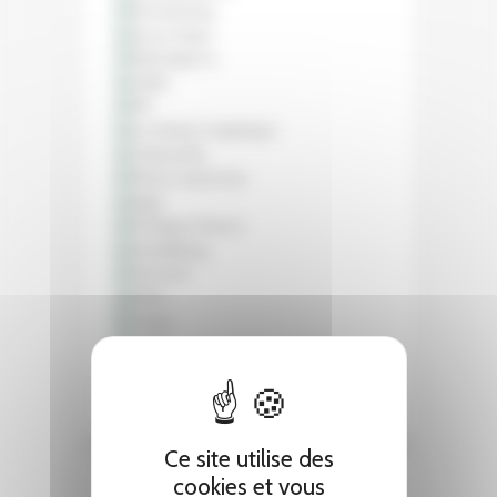
Ce site utilise des
cookies et vous