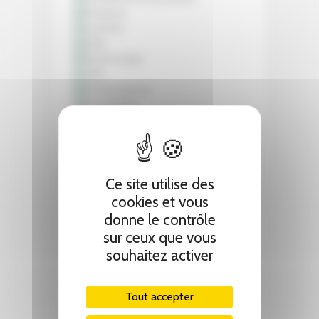
Ce site utilise des
cookies et vous
donne le contrôle
sur ceux que vous
souhaitez activer
Tout accepter