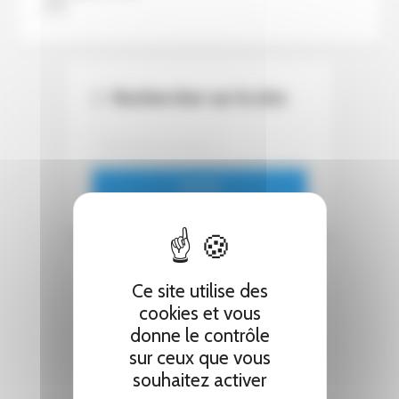
Jean-Philippe Behr
Rechercher sur le site
VALIDER
Nos partenaires
Ce site utilise des
cookies et vous
donne le contrôle
sur ceux que vous
souhaitez activer