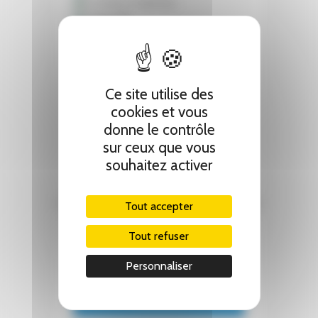
Ce site utilise des
cookies et vous
donne le contrôle
sur ceux que vous
souhaitez activer
Tout accepter
Tout refuser
Demande d’adhésion à la
CCFI
Personnaliser
S'INSCRIRE