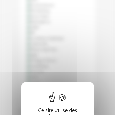
Ce site utilise des