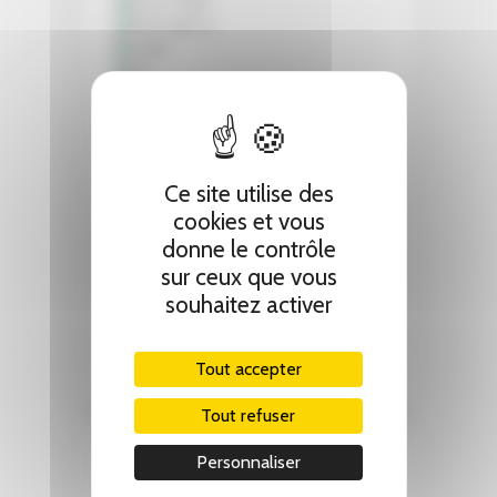
Ce site utilise des
cookies et vous
donne le contrôle
sur ceux que vous
souhaitez activer
Tout accepter
Tout refuser
Personnaliser
Demande d’adhésion à la