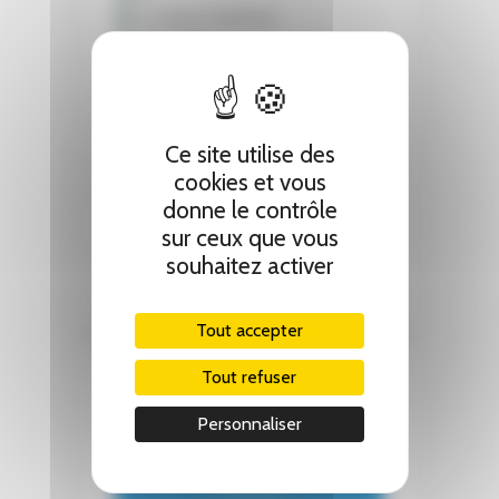
Ce site utilise des
cookies et vous
donne le contrôle
sur ceux que vous
souhaitez activer
Tout accepter
Tout refuser
Demande d’adhésion à la
CCFI
Personnaliser
S'INSCRIRE